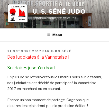
Aller
au
U. S. SÉNÉ JUDO
contenu
L'épanouissement par le judo
principal
Menu
PUBLIÉ
11 OCTOBRE 2017
PAR
JUDO SÉNÉ
LE
Des judokates à la Vannetaise !
Solidaires jusqu'au bout
En plus de se retrouver tous les mardis soirs sur le tatami,
nos judokates ont décidé de participer à la Vannetaise
2017 en marchant ou en courant.
Encore un bon moment de partage. Gageons que
d'autres les rejoindront pour la prochaine édition !