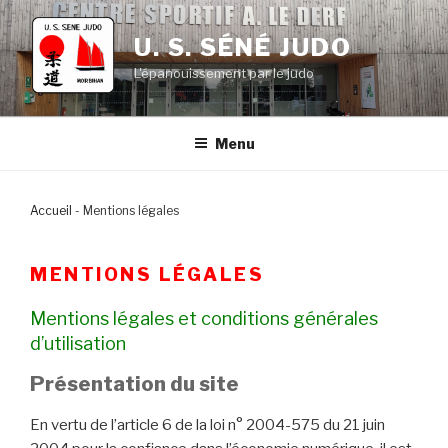
Aller
au
U. S. SÉNÉ JUDO
contenu
L'épanouissement par le judo
principal
Menu
Accueil
-
Mentions légales
MENTIONS LÉGALES
Mentions légales et conditions générales
d’utilisation
Présentation du site
En vertu de l’article 6 de la loi n° 2004-575 du 21 juin