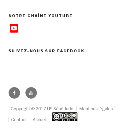
NOTRE CHAÎNE YOUTUBE
Y
o
u
SUIVEZ-NOUS SUR FACEBOOK
T
u
b
e
C
Facebook
Youtube
h
a
Copyright © 2017 US Séné Judo
Mentions légales
n
Contact
Accueil
n